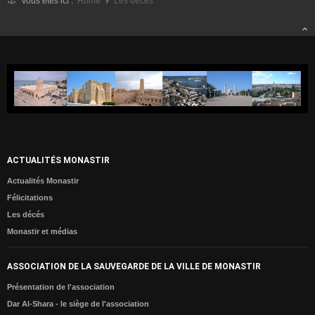
Vous êtes ici :
Home
Les décés
Météo
Monastir dans les Médias
Les Actualités
MONASTIR
Monastir entre passé et présent
Carte de Monastir
Monuments Historiques
ACTUALITÉS MONASTIR
Sites Archéologiques
Actualités Monastir
ESPACE CULTUREL
Félicitations
Les décés
Agenda Culturelle
Monastir et médias
Monastir aux yeux des Poètes
Monastir aux yeux des Artistes
ASSOCIATION DE LA SAUVEGARDE DE LA VILLE DE MONASTIR
Des célébrités de Monastir
Présentation de l'association
Dar Al-Shara - le siège de l'association
Album Photos