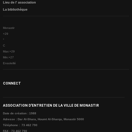
Lieu de l' association
CONTACTE
La bibliothèque
Monastir
+
29
°
C
Max:
+
29
Min:
+
27
Ensoleillé
CONNECT
ASSOCIATION D'ENTRETIEN DE LA VILLE DE MONASTIR
Date de création : 1988
Adresse : Dar Al-Shara, Houmt Al-Sharqa, Monastir 5000
Téléphone : 73 462 790
FAX : 73 462 790