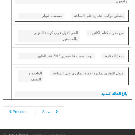
راجعون
Presidents de l'ASVM
ينطلق موكب الجنازة على الساعة
منتصف النهار
L'élection
Activités de l'Association
من مقر سكناه الكائن بـــ
الحي الاول قرب كوشة البنوني
بالمنستير
ACTIVITÉS
Fête de la ville 2017
: صلاة الجنازة
يوم السبت 14 فيفري 2015 عند الظهر
Fête de la ville 2016
Fête de la ville 2015
قبول التعازي بمقبرة الإمام المازري على الساعة
الواحدة و
Le Colloque Scientifique National : Kairouan et Monastir..Histoire et
النصف
Civilisation
Le sixième Symposium international sur le patrimoine architectural
بلاغ الحالة المدنية
méditerranéen
NEWS DE MONASTIR
Précédent
Suivant
Félicitations
Condoléances