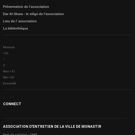
Météo
Présentation de l'association
Monastir dans les Médias
Dar Al-Shara - le siège de l'association
Lieu de l' association
Les Actualités
La bibliothèque
MONASTIR
Monastir entre passé et présent
Monastir
+
30
Carte de Monastir
°
Monuments Historiques
C
Max:
+
31
Sites Archéologiques
Min:
+
28
Ensoleillé
ESPACE CULTUREL
Agenda Culturelle
Monastir aux yeux des Poètes
CONNECT
Monastir aux yeux des Artistes
Des célébrités de Monastir
ASSOCIATION D'ENTRETIEN DE LA VILLE DE MONASTIR
Album Photos
Date de création : 1988