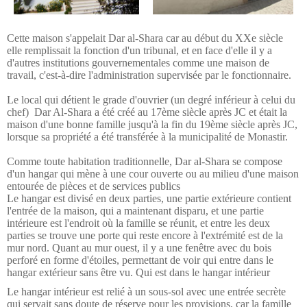
Presidents de l'ASVM
Cette maison s'appelait Dar al-Shara car au début du XXe siècle
L'élection
elle remplissait la fonction d'un tribunal, et en face d'elle il y a
d'autres institutions gouvernementales comme une maison de
Activités de l'Association
travail, c'est-à-dire l'administration supervisée par le fonctionnaire.
ACTIVITÉS
Le local qui détient le grade d'ouvrier (un degré inférieur à celui du
chef) Dar Al-Shara a été créé au 17ème siècle après JC et était la
Fête de la ville 2017
maison d'une bonne famille jusqu'à la fin du 19ème siècle après JC,
Fête de la ville 2016
lorsque sa propriété a été transférée à la municipalité de Monastir.
Fête de la ville 2015
Comme toute habitation traditionnelle, Dar al-Shara se compose
d'un hangar qui mène à une cour ouverte ou au milieu d'une maison
Le Colloque Scientifique National : Kairouan et Monastir..Histoire et
entourée de pièces et de services publics
Civilisation
Le hangar est divisé en deux parties, une partie extérieure contient
l'entrée de la maison, qui a maintenant disparu, et une partie
Le sixième Symposium international sur le patrimoine architectural
intérieure est l'endroit où la famille se réunit, et entre les deux
méditerranéen
parties se trouve une porte qui reste encore à l'extrémité est de la
mur nord. Quant au mur ouest, il y a une fenêtre avec du bois
NEWS DE MONASTIR
perforé en forme d'étoiles, permettant de voir qui entre dans le
hangar extérieur sans être vu. Qui est dans le hangar intérieur
Félicitations
Le hangar intérieur est relié à un sous-sol avec une entrée secrète
Condoléances
qui servait sans doute de réserve pour les provisions, car la famille