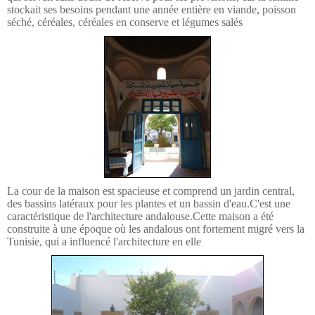
stockait ses besoins pendant une année entière en viande, poisson
Météo
séché, céréales, céréales en conserve et légumes salés
Monastir dans les Médias
Les Actualités
MONASTIR
Monastir entre passé et présent
Carte de Monastir
Monuments Historiques
Sites Archéologiques
La cour de la maison est spacieuse et comprend un jardin central,
ESPACE CULTUREL
des bassins latéraux pour les plantes et un bassin d'eau.C'est une
caractéristique de l'architecture andalouse.Cette maison a été
Agenda Culturelle
construite à une époque où les andalous ont fortement migré vers la
Tunisie, qui a influencé l'architecture en elle
Monastir aux yeux des Poètes
Monastir aux yeux des Artistes
Des célébrités de Monastir
Album Photos