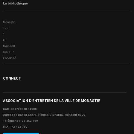
La bibliothèque
Monastir
+
29
°
C
Max:
+
30
Min:
+
27
Ensoleillé
CONNECT
ASSOCIATION D'ENTRETIEN DE LA VILLE DE MONASTIR
Date de création : 1988
Adresse : Dar Al-Shara, Houmt Al-Sharqa, Monastir 5000
Téléphone : 73 462 790
FAX : 73 462 790