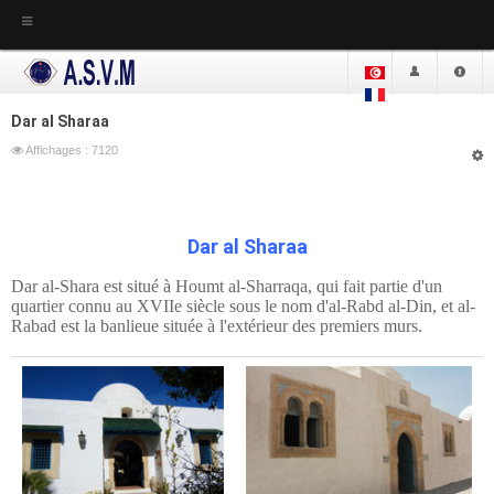
ACCUEIL
ASVM
Dar al Sharaa
Affichages : 7120
Actualité
ASVM
La loi Fondamentale
Dar al Sharaa
Réglement Interne
Dar al-Shara est situé à Houmt al-Sharraqa, qui fait partie d'un
Dar Charaa - Siège de l'ASVM
quartier connu au XVIIe siècle sous le nom d'al-Rabd al-Din, et al-
Rabad est la banlieue située à l'extérieur des premiers murs.
Lieu de l'Association
La Bibliothèque
Les études
Mebmres de comité
Comité Actuel
Les comités précédents