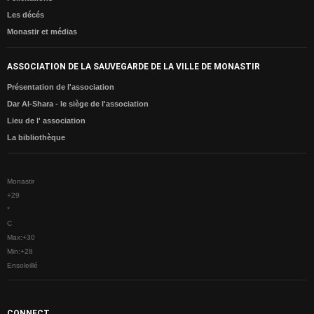
Les décés
Presidents de l'ASVM
Monastir et médias
L'élection
Activités de l'Association
ASSOCIATION DE LA SAUVEGARDE DE LA VILLE DE MONASTIR
Présentation de l'association
ACTIVITÉS
Dar Al-Shara - le siège de l'association
Fête de la ville 2017
Lieu de l' association
Fête de la ville 2016
La bibliothèque
Fête de la ville 2015
Le Colloque Scientifique National : Kairouan et Monastir..Histoire et
Monastir
Civilisation
+
29
°
Le sixième Symposium international sur le patrimoine architectural
C
méditerranéen
Max:
+
30
Min:
+
28
NEWS DE MONASTIR
Ensoleillé
Félicitations
Condoléances
CONNECT