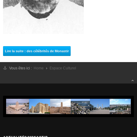
Météo
Monastir dans les Médias
Les Actualités
MONASTIR
Monastir entre passé et présent
Lire la suite : des célébrités de Monastir
Carte de Monastir
Monuments Historiques
Vous êtes ici :
Home
Espace Culturel
Sites Archéologiques
ESPACE CULTUREL
Agenda Culturelle
Monastir aux yeux des Poètes
Monastir aux yeux des Artistes
Des célébrités de Monastir
Album Photos