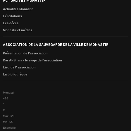
ACTUALITÉS MONASTIR
CONTACTE
Actualités Monastir
Félicitations
Les décés
Monastir et médias
ASSOCIATION DE LA SAUVEGARDE DE LA VILLE DE MONASTIR
Présentation de l'association
Dar Al-Shara - le siège de l'association
Lieu de l' association
La bibliothèque
Monastir
+
29
°
C
Max:
+
29
Min:
+
27
Ensoleillé