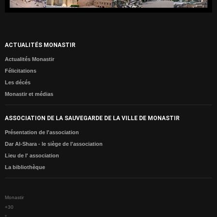
Météo
Monastir dans les Médias
Les Actualités
ACTUALITÉS MONASTIR
MONASTIR
Actualités Monastir
Félicitations
Monastir entre passé et présent
Les décés
Carte de Monastir
Monastir et médias
Monuments Historiques
Sites Archéologiques
ASSOCIATION DE LA SAUVEGARDE DE LA VILLE DE MONASTIR
Présentation de l'association
ESPACE CULTUREL
Dar Al-Shara - le siège de l'association
Agenda Culturelle
Lieu de l' association
Monastir aux yeux des Poètes
La bibliothèque
Monastir aux yeux des Artistes
Des célébrités de Monastir
Monastir
+
30
Album Photos
°