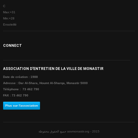
C
CONTACTE
Max:
+
31
Min:
+
28
Ensoleillé
CONNECT
ASSOCIATION D'ENTRETIEN DE LA VILLE DE MONASTIR
Date de création : 1988
Adresse : Dar Al-Shara, Houmt Al-Sharqa, Monastir 5000
Téléphone : 73 462 790
FAX : 73 462 790
Plus sur l'association
جميع الحقوق محفوظة asvmonastir.org - 2015