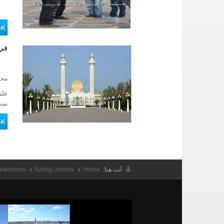
اِق
في 
محا
سنة 
اِق
أنت هنا:
Home
Using Joomla!
xtensions