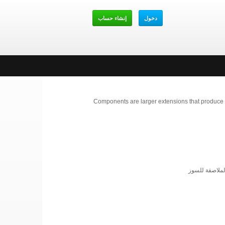
دخول
إنشاء حساب
Components are larger extensions that produce t
الملاصقة للسور