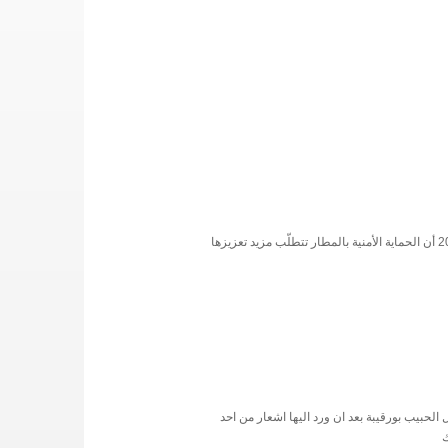
اعتبر رئيس الحكومة الحبيب الصيد خلال زيارته لمطار المنستير الدّولي اليوم الاثنين 6 أفريل 2015 أن الحماية الأمنية بالمطار تتطلّب مزيد تعزيزها
لحبيب بورقيبة بعد ان ورد اليها اشعار من احد
ك