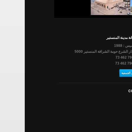
ة مدينة المنستير
س : 1988
ار الشرع حومة الشراقة المنستير 5000
الجمعية
C