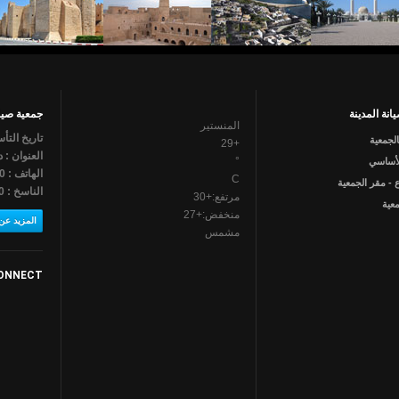
انة المدينة
جمعية صيان
المنستير
تاريخ التأسي
الجمعية
29
+
العنوان : د
°
لأساسي
الهاتف : 790 462 73
C
 - مقر الجمعية
الناسخ : 790 462 73
مرتفع:
+
30
عية
منخفض:
+
27
المزيد عن 
مشمس
ONNECT