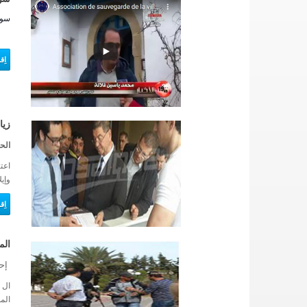
سور
اِق
زيا
الح
وإيل
اِ
الم
إحب
ال 
الم