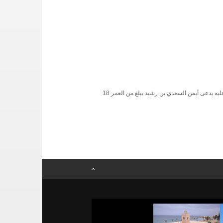
علمت موزاييك أن الشخص الذي حاول القيام بعملية تفجيرية بروضة آل بورقيبة والذي تم القبض عليه يدعى أيمن السعدي بن رشيد يبلغ من العمر 18