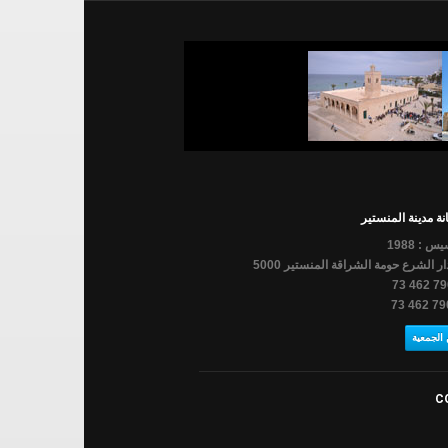
ة مدينة المنستير
س : 1988
ار الشرع حومة الشراقة المنستير 5000
الجمعية
C