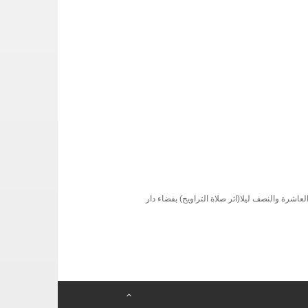
01 أوت 2013 ابتداء من الساعة العاشرة والنصف ليلا(اثر صلاة التراويح) بفضاء دار