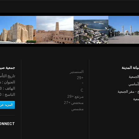
انة المدينة
جمعية صيان
المنستير
تاريخ التأسي
الجمعية
29
+
العنوان : د
°
لأساسي
الهاتف : 790 462 73
C
 - مقر الجمعية
الناسخ : 790 462 73
مرتفع:
+
29
عية
منخفض:
+
27
المزيد عن 
مشمس
ONNECT