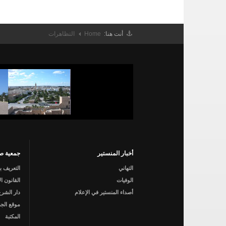
أنت هنا:
Home
التظاهرات
أخبار المنستير
جمعية صي
التهاني
التعريف ب
الوفيات
القانون ا
أصداء المنستير في الإعلام
دار الشرع
موقع الجم
المكتبة