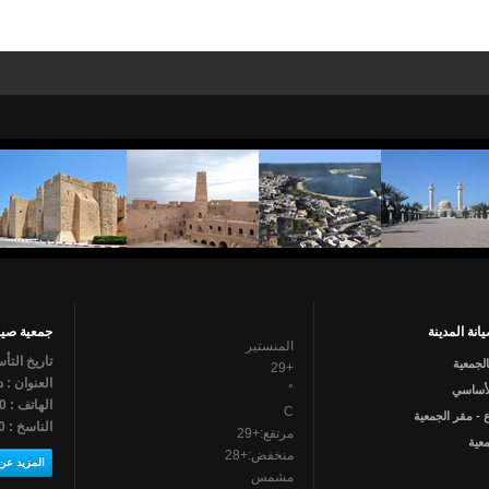
انة المدينة
جمعية صيان
المنستير
تاريخ التأسي
الجمعية
29
+
العنوان : د
°
لأساسي
الهاتف : 790 462 73
C
 - مقر الجمعية
الناسخ : 790 462 73
مرتفع:
+
29
عية
منخفض:
+
28
المزيد عن 
مشمس