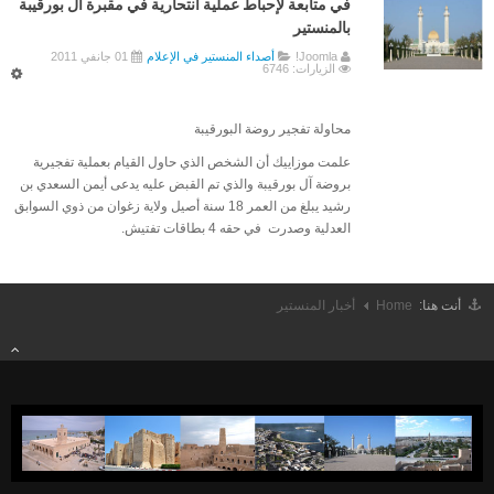
في متابعة لإحباط عملية انتحارية في مقبرة آل بورقيبة
بالمنستير
ألبوم الصور
Joomla!
أصداء المنستير في الإعلام
01 جانفي 2011
الزيارات: 6746
أخبار المنستير
التهـــاني
محاولة تفجير روضة البورقيبة
الوفيـــات
علمت موزاييك أن الشخص الذي حاول القيام بعملية تفجيرية
حـالة الطقس
بروضة آل بورقيبة والذي تم القبض عليه يدعى أيمن السعدي بن
رشيد يبلغ من العمر 18 سنة أصيل ولاية زغوان من ذوي السوابق
أصداء المنستير في الإعلام
العدلية وصدرت في حقه 4 بطاقات تفتيش.
الأخبار
المنستـــــير
أنت هنا:
Home
أخبار المنستير
المنستـــــيرعبر العصور
خــارطة المنستير
معالم تاريخية
مواقع أثرية
الفضاء الثقافي