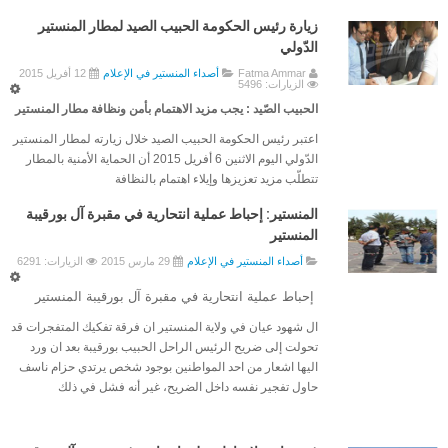
زيارة رئيس الحكومة الحبيب الصيد لمطار المنستير
قائمة رؤساء الجمعية
الدّولي
طريقة الإنتخاب
Fatma Ammar
أصداء المنستير في الإعلام
12 أفريل 2015
الزيارات: 5496
تظاهرات الجمعية
الحبيب الصّيد : يجب مزيد الاهتمام بأمن ونظافة مطار المنستير
التظاهرات
اعتبر رئيس الحكومة الحبيب الصيد خلال زيارته لمطار المنستير
الدّولي اليوم الاثنين 6 أفريل 2015 أن الحماية الأمنية بالمطار
مهرجان المدينة 2026
تتطلّب مزيد تعزيزها وإيلاء اهتمام بالنظافة
مهرجان المدينة 2024
المنستير: إحباط عملية انتحارية في مقبرة آل بورقيبة
مهرجان المدينة 2023
المنستير
مهرجان المدينة 2022
أصداء المنستير في الإعلام
29 مارس 2015
الزيارات: 6291
مهرجان المدينة 2017
إحباط عملية انتحارية في مقبرة آل بورقيبة المنستير
مهرجان المدينة 2015
ال شهود عيان في ولاية المنستير ان فرقة تفكيك المتفجرات قد
تحولت إلى ضريح الرئيس الراحل الحبيب بورقيبة بعد ان ورد
مهرجان المدينة 2016
اليها اشعار من احد المواطنين بوجود شخص يرتدي حزام ناسف
الندوة العلمية الوطنية : القبروان و المنستير ..تاريخ و حضارة
حاول تفجير نفسه داخل الضريح، غير أنه فشل في ذلك
الملتقى الدولي السادس للتراث المعماري المتوسطي
الإحتفال بذكرى المولد النبوي الشريف