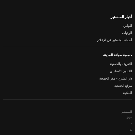
الأجندا الثقـــــــافية
المنستير في عيون الشعراء
أخبار المنستير
المنستير في عيون الفنــانين
التهاني
أعلام المنستير
الوفيات
أصداء المنستير في الإعلام
ألبوم الصور
إتّصل بنا
جمعية صيانة المدينة
التعريف بالجمعية
القانون الأساسي
دار الشرع - مقر الجمعية
موقع الجمعية
المكتبة
المنستير
29
+
°
C