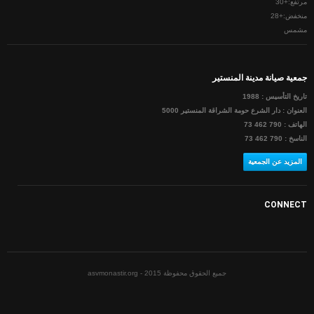
مرتفع:
+
30
منخفض:
+
28
مشمس
جمعية صيانة مدينة المنستير
تاريخ التأسيس : 1988
العنوان : دار الشرع حومة الشراقة المنستير 5000
الهاتف : 790 462 73
الناسخ : 790 462 73
المزيد عن الجمعية
CONNECT
جميع الحقوق محفوظة asvmonastir.org - 2015