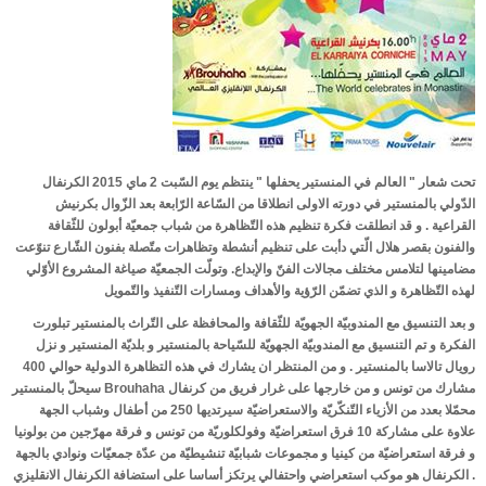
قائمة رؤساء الجمعية
طريقة الإنتخاب
تظاهرات الجمعية
التظاهرات
مهرجان المدينة 2026
تحت شعار " العالم في المنستير يحفلها " ينتظم يوم السّبت 2 ماي 2015 الكرنفال
الدّولي بالمنستير في دورته الاولى انطلاقا من السّاعة الرّابعة بعد الزّوال بكرنيش
مهرجان المدينة 2024
القراعية . و قد انطلقت فكرة تنظيم هذه التّظاهرة من شباب جمعيّة أبولون للثّقافة
مهرجان المدينة 2023
والفنون بقصر هلال الّتي دأبت على تنظيم أنشطة وتظاهرات متّصلة بفنون الشّارع تنوّعت
مضامينها لتلامس مختلف مجالات الفنّ والإبداع. وتولّت الجمعيّة صياغة المشروع الأوّلي
مهرجان المدينة 2022
لهذه التّظاهرة و الذي تضمّن الرّؤية والأهداف ومسارات التّنفيذ والتّمويل
مهرجان المدينة 2017
و بعد التنسيق مع المندوبيّة الجهويّة للثّقافة والمحافظة على التّراث بالمنستير تبلورت
الفكرة و تم التنسيق مع المندوبيّة الجهويّة للسّياحة بالمنستير و بلديّة المنستير و نزل
مهرجان المدينة 2015
رويال تالاسا بالمنستير . و من المنتظر ان يشارك في هذه التظاهرة الدولية حوالي 400
مهرجان المدينة 2016
مشارك من تونس و من خارجها على غرار فريق من كرنفال Brouhaha سيحلّ بالمنستير
محمّلا بعدد من الأزياء التّنكّريّة والاستعراضيّة سيرتديها 250 من أطفال وشباب الجهة
الندوة العلمية الوطنية : القبروان و المنستير ..تاريخ و حضارة
علاوة على مشاركة 10 فرق استعراضيّة وفولكلوريّة من تونس و فرقة مهرّجين من بولونيا
الملتقى الدولي السادس للتراث المعماري المتوسطي
و فرقة استعراضيّة من كينيا و مجموعات شبابيّة تنشيطيّة من عدّة جمعيّات ونوادي بالجهة
. الكرنفال هو موكب استعراضي واحتفالي يرتكز أساسا على استضافة الكرنفال الانقليزي
الإحتفال بذكرى المولد النبوي الشريف