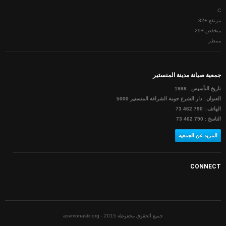
°
C
مرتفع:
+
32
منخفض:
+
29
ممطر
جمعية صيانة مدينة المنستير
تاريخ التأسيس : 1988
العنوان : دار الشرع حومة الشراقة المنستير 5000
الهاتف : 790 462 73
الناسخ : 790 462 73
المزيد عن الجمعية
CONNECT
جميع الحقوق محفوظة asvmonastir.org - 2015