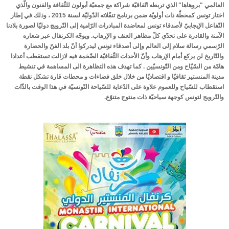
العالمي "بروهاها" الذي تربطه اتّفاقيّة شراكة مع جمعيّة أبولون للثّقافة والفنون والّذي
ألبوم الصور
اختار تونس كمحطّة ذات أولويّة ضمن برنامج تنقّلاته الدّوليّة لسنة 2015 ، وذلك في إطار
التّفاعل الإيجابيّ لأصدقاء تونس لمعاضدة المبادرات الرّامية إلى التّرويج دوليّا لصورة بلادنا
أخبار المنستير
الآمنة والقادرة على تحدّي كلّ مظاهر العنف و الإرهاب. ويوجّه الكرنفال عبر شعاره
الرّسمي رسالة سلام إلى العالم وإلى أصدقاء تونس ليدركوا أنّ بلد الفنّ والحضارة
التهـــاني
والتّاريخ لن يركع أمام الإرهاب وأنّ الأحداث الثّقافيّة الضّخمة فيه لازالت تستقطب أعدادا
هامّة من السّيّاح ومن التّونسيّين . كما تهدف هذه التظاهرة الى المساهمة في تنشيط
الوفيـــات
مدينة المنستير ثقافيّا و اقتصاديّا من خلال خلق فضاءات و محطات قارة تشكل نقطة
حـالة الطقس
استقطاب للسّياح وللعموم علاوة على الدّعاية للسّياحة التّونسيّة في هذا الوقت بالذّات
والتّرويج لتونس كوجهة سياحيّة ذات منتوج متنوّع.
أصداء المنستير في الإعلام
الأخبار
المنستـــــير
المنستـــــيرعبر العصور
خــارطة المنستير
معالم تاريخية
مواقع أثرية
الفضاء الثقافي