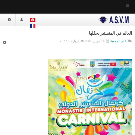
إستقبال
الجمعية
العالم في المنستير يحفّلها
أخبار الجمعية
30 أفريل 2015
الزيارات: 7377
أخبار الجمعية
التعريف بالجمعية
القـانون الأساسي
النظام الداخلي
دار الشـرع - مقر الجمعية
موقع الجمعية
المكتبـــة
الدراســات
أعضــاء الهيئة المديرة
الهيئة الحالية
الهيئاة السابقة