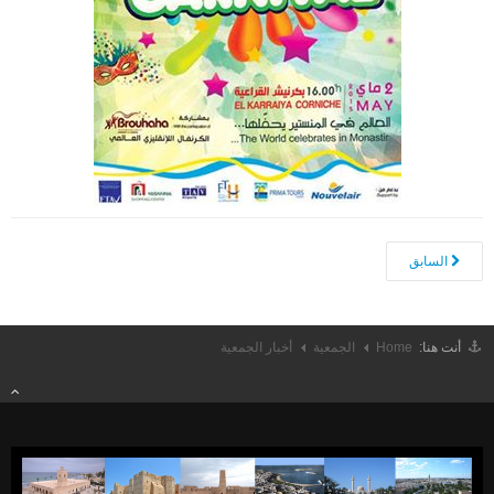
الأجندا الثقـــــــافية
المنستير في عيون الشعراء
المنستير في عيون الفنــانين
أعلام المنستير
ألبوم الصور
إتّصل بنا
السابق
أنت هنا:
Home
الجمعية
أخبار الجمعية